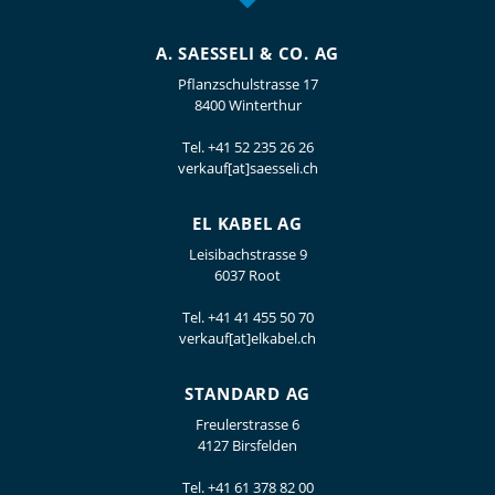
A. SAESSELI & CO. AG
Pflanzschulstrasse 17
8400 Winterthur
Tel.
+41 52 235 26 26
verkauf[at]saesseli.ch
EL KABEL AG
Leisibachstrasse 9
6037 Root
Tel.
+41 41 455 50 70
verkauf[at]elkabel.ch
STANDARD AG
Freulerstrasse 6
4127 Birsfelden
Tel.
+41 61 378 82 00