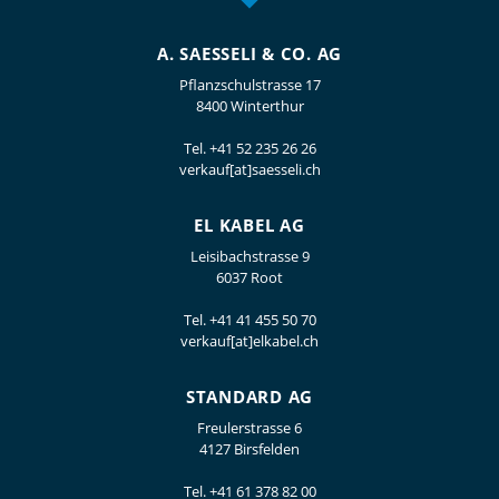
A. SAESSELI & CO. AG
Pflanzschulstrasse 17
8400 Winterthur
Tel.
+41 52 235 26 26
verkauf[at]saesseli.ch
EL KABEL AG
Leisibachstrasse 9
6037 Root
Tel.
+41 41 455 50 70
verkauf[at]elkabel.ch
STANDARD AG
Freulerstrasse 6
4127 Birsfelden
Tel.
+41 61 378 82 00