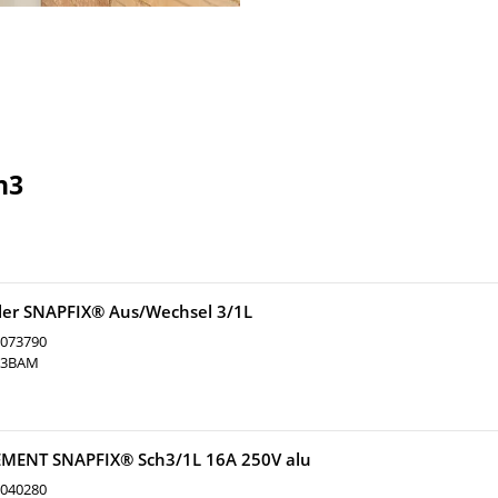
h3
ller SNAPFIX® Aus/Wechsel 3/1L
073790
63BAM
EMENT SNAPFIX® Sch3/1L 16A 250V alu
040280